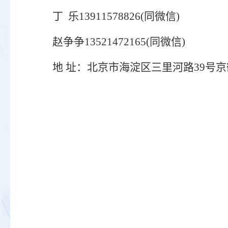
丁
乐
13911578826(同微信)
赵争争
13521472165(同微信)
地
址：北京市海淀区三里河路
39号