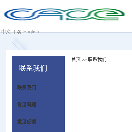
中文
|
English
首页
联系我们
>>
联系我们
联系我们
常见问题
意见反馈