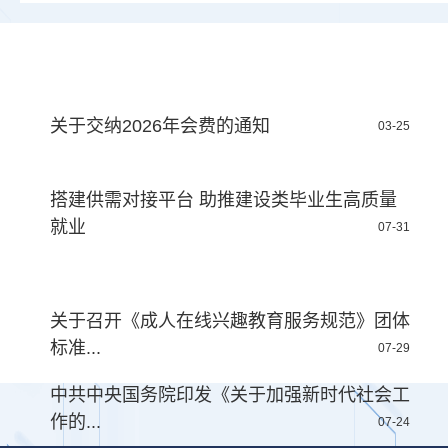
关于交纳2026年会费的通知
03-25
搭建供需对接平台 助推建设类毕业生高质量
就业
07-31
关于召开《成人在线兴趣教育服务规范》团体
标准...
07-29
中共中央国务院印发《关于加强新时代社会工
作的...
07-24