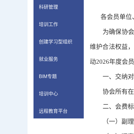
科研管理
各会员单位
培训工作
为确保协
创建学习型组织
维护合法权益
就业服务
动
2026年度
一、
交纳对
BIM专题
协会所有在
培训中心
二、
会费标
远程教育平台
（一）
副理