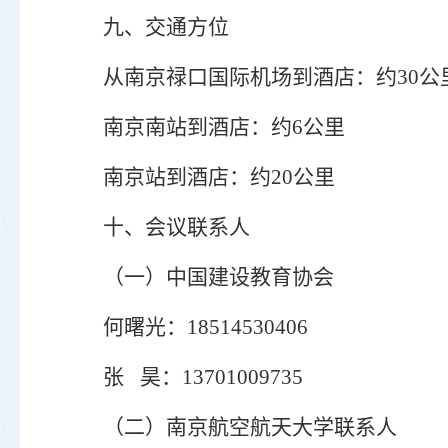
九
、交通
方位
从
南京禄口国际机场
到酒店
：
约
30公
南京南站
到酒店
：
约
6公里
南京站
到酒店
：
约
20公里
十
、会议联系人
（一）
中国建设教育协会
何曙光
：
18514530406
张
昊
：
13701009735
（二）
南京航空航天大学联系人