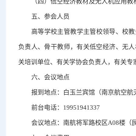
（
四
）
低空经济教材及无人机应用教
五、参会人员
高等学校主管教学主管校领导、
校教
负责人、骨干教师，有关低空经济、无人
关培训单位、有关学协会负责人，有关专
六
、会议地点
报到地点：
白玉兰宾馆（南京航空航
前台
电话：
19951941337
会议
地点：
南航将军路校区
A08楼
（