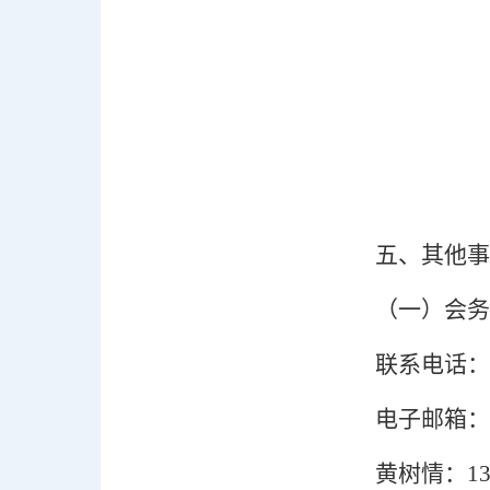
五
、其他事
（一）
会务
联系电话：
电子邮箱：
黄树情：
1