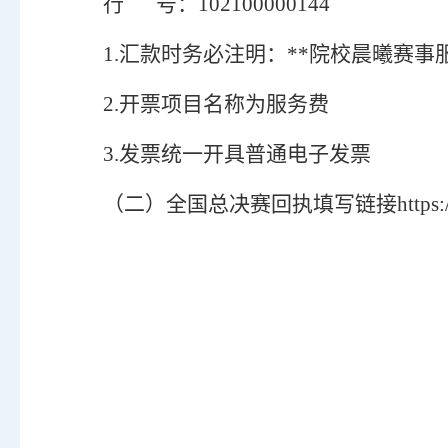
行
号：
102100000144
1
.
汇款时务必
注明
：
**院校晨曦赛事
2
.
开票项目名称为服务费
3
.
发票统一开具普通电子发票
（二）
全国总决赛回执填写链接
http