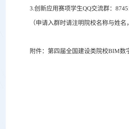
3
.
创新应用赛项学生
QQ交流群：87451
（申请入群时请注明院校名称与姓名
附件：
第四届全国建设类院校
BIM