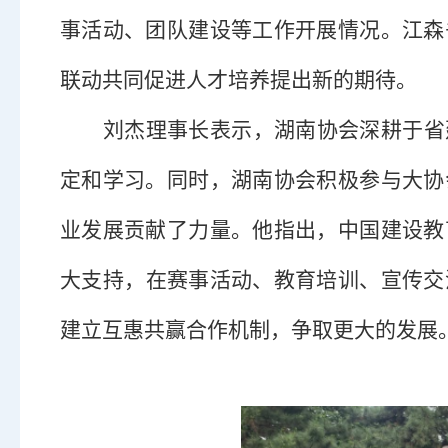
事活动、团队建设等
工作
开展情况
。江森
联动共同促进人才培养提出新的期待。
刘杰理事长表示
，
湖南协会深耕于
省
定和学习。同时
，
湖南协会
积极参与
大协
业
发展贡献
了
力量。
他指出，
中国建设教
大支持，
在赛事活动、教育培训、宣传交
建立互惠共赢合作机制，争取更大的发展