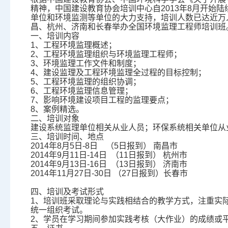
精神，中国建设教育协会培训中心自2013年8月开始
单位和环境监测等单位的大力支持，培训人数已达近万人
昌、杭州、济南和长春举办全国环境监理工程师培训班
一、培训内容
1
、工程环境监理概述；
2
、工程环境监理组织与环境监理工程师；
3
、环境监理工作文件和制度；
4
、建设监理及工程环境监理全过程的目标控制；
5
、工程环境监理的组织协调；
6
、工程环境监理信息管理；
7
、影响环境建设项目工程的监理要点；
8
、案例精选。
二、培训对象
建设系统监理单位相关从业人员；环保系统相关单位从
三、培训时间、地点
2014
年8月5日-8日 （5日报到） 南昌市
2014
年9月11日-14日 （11日报到） 杭州市
2014
年9月13日-16日 （13日报到） 济南市
2014
年11月27日-30日 （27日报到）长春市
四、培训及考试形式
1
、培训班采取理论与实践相结合的教学方式，注重实
统一组织考试。
2
、学员在学习期间参加实践考核（大作业）的成绩或