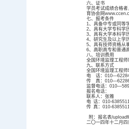
六、证书
学员考试成绩合格者
育协会网www.ccen
七、报考条件
1、具备中专或同等
2、具有大学专科学
3、具有大学本科学
4、研究生及以上学
5、具有技师资格从
6、高职高专和普通
八、培训费用
全国环境监理工程师培
九、联系方式
全国环境监理工程师
电 话：010—62284
传 真：010—6228
监督电话：010—589
报名电话：
联系人：张雅
电 话：010-638551
传 真：010-638551
附：报名表
/upload
二〇一四年十二月四