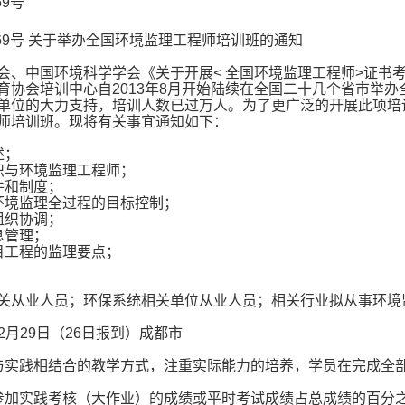
69号
169号 关于举办全国环境监理工程师培训班的通知
会、中国环境科学学会《关于开展< 全国环境监理工程师>证书考
育协会培训中心自2013年8月开始陆续在全国二十几个省市举
单位的大力支持，培训人数已过万人。为了更广泛的开展此项培训
师培训班。现将有关事宜通知如下：
述；
织与环境监理工程师；
件和制度；
环境监理全过程的目标控制；
组织协调；
息管理；
目工程的监理要点；
关从业人员；环保系统相关单位从业人员；相关行业拟从事环境
—12月29日（26日报到）成都市
与实践相结合的教学方式，注重实际能力的培养，学员在完成全
参加实践考核（大作业）的成绩或平时考试成绩占总成绩的百分