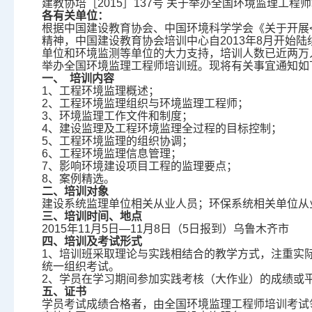
建教协培［2015］137号 关于举办全国环境监理工程
各有关单位：
根据中国建设教育协会、中国环境科学学会《关于开展< 
精神，中国建设教育协会培训中心自2013年8月开始
单位和环境监测等单位的大力支持，培训人数已近两万人
举办全国环境监理工程师培训班。现将有关事宜通知如
一、
培训内容
1、工程环境监理概述；
2、工程环境监理组织与环境监理工程师；
3、环境监理工作文件和制度；
4、建设监理及工程环境监理全过程的目标控制；
5、工程环境监理的组织协调；
6、工程环境监理信息管理；
7、影响环境建设项目工程的监理要点；
8、案例精选。
二、培训对象
建设系统监理单位相关从业人员；环保系统相关单位从
三、培训时间、地点
2015年11月5日—11月8日（5日报到）乌鲁木齐市
四、培训及考试形式
1、培训班采取理论与实践相结合的教学方式，注重实
统一组织考试。
2、学员在学习期间参加实践考核（大作业）的成绩或
五、证书
学员考试成绩合格者，由全国环境监理工程师培训考试