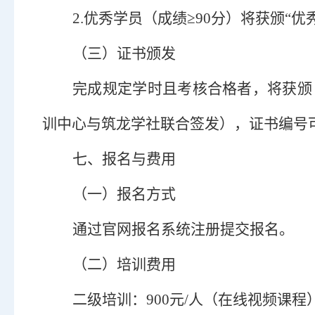
2.
优秀学员（成绩
≥90
分）将获颁
“
优
（
三
）
证书颁发
完成规定学时且考核合格者，将获颁
训中心与筑龙学社联合签发）
，
证书编号
七、报名与费用
（
一
）
报名方式
通过官网报名系统注册提交报名。
（
二
）
培训费用
二级
培训
：
9
00元/人（
在线视频课程