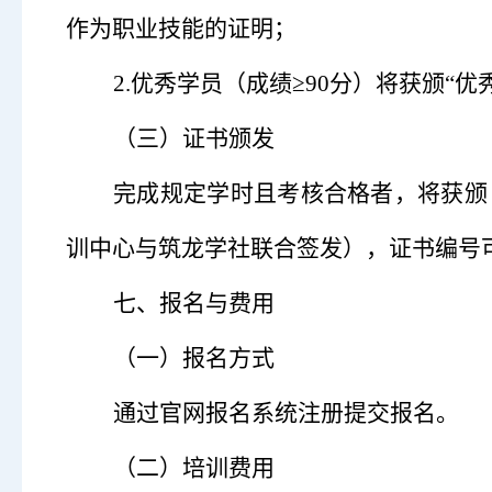
作为职业技能的证明
；
2.
优秀学员（成绩
≥90
分）将获颁
“
优
（
三
）
证书颁发
完成规定学时且考核合格者，将获颁
训中心与筑龙学社联合签发）
，
证书编号
七、报名与费用
（
一
）
报名方式
通过官网报名系统注册提交报名。
（
二
）
培训费用