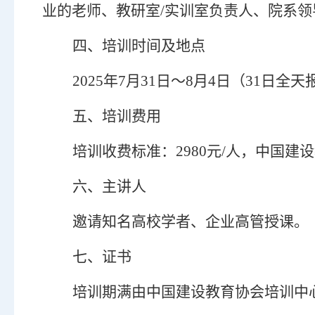
业的老师、教研室
/实训室负责人、院系领
四、培训时间及地点
202
5
年
7月
31
日～
8
月
4
日（
31
日全天
五、培训费用
培
训
收费标准：
2980
元
/人，中国建
六、主讲人
邀请知名高校学者、企业高管授课。
七、证书
培训期满由中国建设教育协会培训中