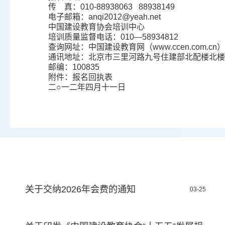
传
真：
010-88938063 88938149
电子邮箱：
anqi2012@yeah.net
中国建设教育协会培训中心
培训质量监督电话：
010
—
58934812
查询网址：中国建设教育网（
www.ccen.com.cn
）
通讯地址：北京市三里河路九号住建部北配楼北楼
邮编：
100835
附件：报名回执表
二○一二年四月十一日
关于交纳2026年会费的通知
03-25