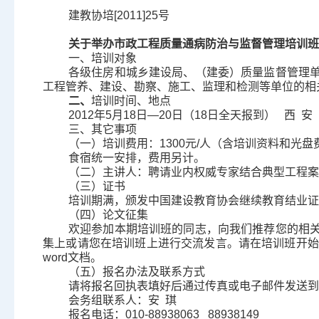
建教协培
[2011]25
号
关于举办市政工程质量通病防治与监督管理培训班
一、培训对象
各级住房和城乡建设局、（建委）质量监督管理
工程管养、建设、勘察、施工、监理和检测等单位的相
二、
培训时间、地点
2012
年
5
月
18
日—
20
日（
18
日全天报到）
西
安
三、其它事项
（一）培训费用：
1300
元
/
人（含培训资料和光盘
食宿统一安排，费用另计。
（二）主讲人：聘请业内权威专家结合典型工程案
（三）证书
培训期满，颁发中国建设教育协会继续教育结业证
（四）论文征集
欢迎参加本期培训班的同志，向我们推荐您的相
集上或请您在培训班上进行交流发言。请在培训班开始
word
文档。
（五）报名办法及联系方式
请将报名回执表填好后通过传真或电子邮件发送到
会务组联系人：安
琪
报名电话：
010-88938063 88938149