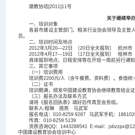
建教协培
[2011]11
号
关于继续举
一、培训对象
各县市建设主管部门、相关行业协会领导及主管
员。
二、培训时间及地点
2012
年
3
月
20
—
22
日
（
20
日全天报到）
杭州市
2012
年
4
月
17
—
19
日
（
17
日全天报到）
桂林市
具体报到地点、日程安排等在开班一周前另行通知
三、其它事项
（一）培训费用
培训费
2200
元
/
人（含午餐费、资料费）。食宿统
（二）证书
培训期满，颁发中国建设教育协会继续教育结业证
（三）报名办法及联系方式
请将《报名回执表》填好后传真至会务组。
联系人
:
程琳
周燕
马武军
报名电话：
010-8259 9287
马武军手机：
186102
传真：
010-6259 5139
资质咨询
QQ
：
1443288541 E-mail
：
jsbzzpx@1
中国建设教育协会培训中心