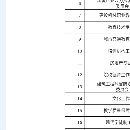
建筑企业人力资
6
委员会
7
建设机械职业教
8
教育技术专
9
城市交通教育
10
培训机构工
11
房地产
专
12
院校德育工作
建筑工程病害防
13
委员会
14
文化工作
15
教学质量保障
16
现代学徒制