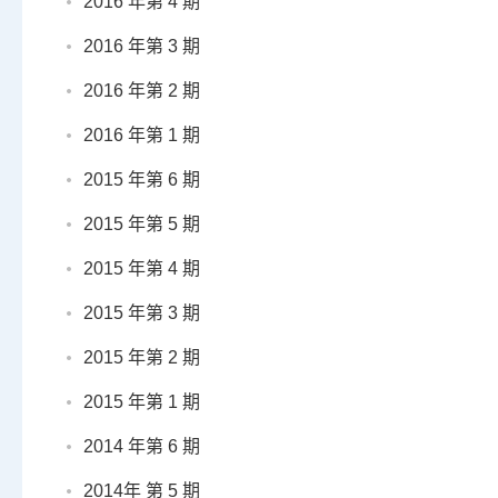
2016 年第 4 期
2016 年第 3 期
2016 年第 2 期
2016 年第 1 期
2015 年第 6 期
2015 年第 5 期
2015 年第 4 期
2015 年第 3 期
2015 年第 2 期
2015 年第 1 期
2014 年第 6 期
2014年 第 5 期