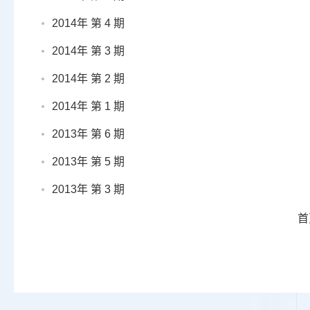
2014年 第 4 期
2014年 第 3 期
2014年 第 2 期
2014年 第 1 期
2013年 第 6 期
2013年 第 5 期
2013年 第 3 期
首